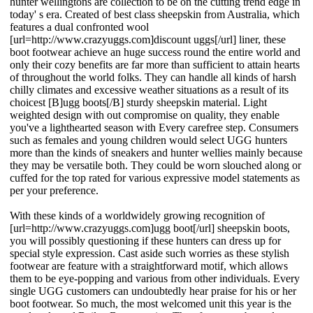
hunter wellingtons are collection to be on the cutting trend edge in
today' s era. Created of best class sheepskin from Australia, which
features a dual confronted wool
[url=http://www.crazyuggs.com]discount uggs[/url] liner, these
boot footwear achieve an huge success round the entire world and
only their cozy benefits are far more than sufficient to attain hearts
of throughout the world folks. They can handle all kinds of harsh
chilly climates and excessive weather situations as a result of its
choicest [B]ugg boots[/B] sturdy sheepskin material. Light
weighted design with out compromise on quality, they enable
you've a lighthearted season with Every carefree step. Consumers
such as females and young children would select UGG hunters
more than the kinds of sneakers and hunter wellies mainly because
they may be versatile both. They could be worn slouched along or
cuffed for the top rated for various expressive model statements as
per your preference.
With these kinds of a worldwidely growing recognition of
[url=http://www.crazyuggs.com]ugg boot[/url] sheepskin boots,
you will possibly questioning if these hunters can dress up for
special style expression. Cast aside such worries as these stylish
footwear are feature with a straightforward motif, which allows
them to be eye-popping and various from other individuals. Every
single UGG customers can undoubtedly hear praise for his or her
boot footwear. So much, the most welcomed unit this year is the