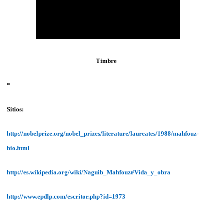
Timbre
*
Sitios:
http://nobelprize.org/nobel_prizes/literature/laureates/1988/mahfouz-
bio.html
http://es.wikipedia.org/wiki/Naguib_Mahfouz#Vida_y_obra
http://www.epdlp.com/escritor.php?id=1973