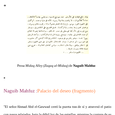
*
Prosa
Midaq Alley (Zuqaq al-Midaq
)
de
Naguib Mahfuz
*
Naguib Mahfuz :
Palacio del deseo (fragmento)
"El señor Ahmad Abd el-Gawwad cerró la puerta tras de sí y atravesó el patio
con pasos relajados, bajo la débil luz de las estrellas, mientras la contera de su