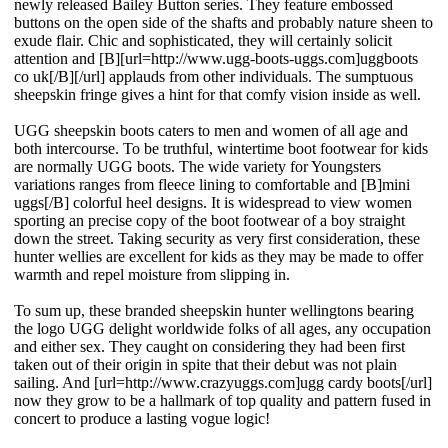
newly released Bailey Button series. They feature embossed
buttons on the open side of the shafts and probably nature sheen to
exude flair. Chic and sophisticated, they will certainly solicit
attention and [B][url=http://www.ugg-boots-uggs.com]uggboots
co uk[/B][/url] applauds from other individuals. The sumptuous
sheepskin fringe gives a hint for that comfy vision inside as well.
UGG sheepskin boots caters to men and women of all age and
both intercourse. To be truthful, wintertime boot footwear for kids
are normally UGG boots. The wide variety for Youngsters
variations ranges from fleece lining to comfortable and [B]mini
uggs[/B] colorful heel designs. It is widespread to view women
sporting an precise copy of the boot footwear of a boy straight
down the street. Taking security as very first consideration, these
hunter wellies are excellent for kids as they may be made to offer
warmth and repel moisture from slipping in.
To sum up, these branded sheepskin hunter wellingtons bearing
the logo UGG delight worldwide folks of all ages, any occupation
and either sex. They caught on considering they had been first
taken out of their origin in spite that their debut was not plain
sailing. And [url=http://www.crazyuggs.com]ugg cardy boots[/url]
now they grow to be a hallmark of top quality and pattern fused in
concert to produce a lasting vogue logic!