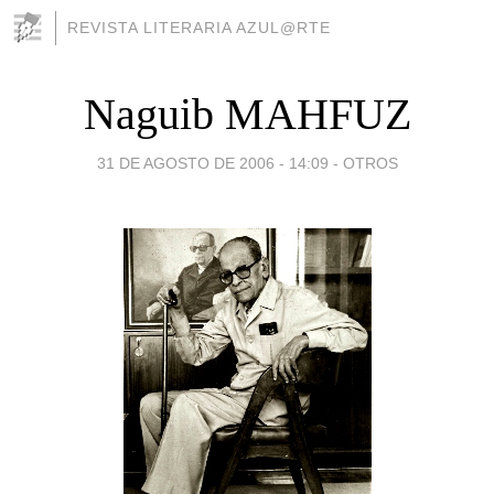
REVISTA LITERARIA AZUL@RTE
Naguib MAHFUZ
31 DE AGOSTO DE 2006 - 14:09
-
OTROS